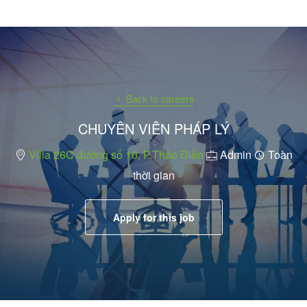
Back to careers
CHUYÊN VIÊN PHÁP LÝ
Villa 26C đường số 10, P.Thảo Điền
Admin
Toàn
thời gian
Apply for this job